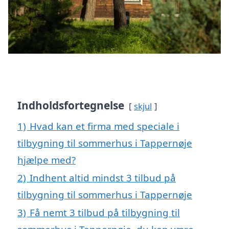
Indholdsfortegnelse
skjul
1)
Hvad kan et firma med speciale i
tilbygning til sommerhus i Tappernøje
hjælpe med?
2)
Indhent altid mindst 3 tilbud på
tilbygning til sommerhus i Tappernøje
3)
Få nemt 3 tilbud på tilbygning til