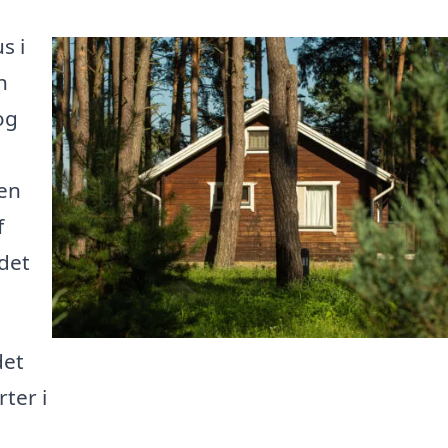
s i
n
og
.
 en
f
 det
det
ter i