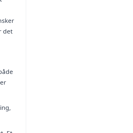
nsker
r det
 både
der
ing,