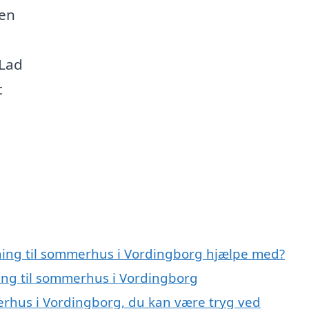
den
 Lad
t
gning til sommerhus i Vordingborg hjælpe med?
ning til sommerhus i Vordingborg
merhus i Vordingborg, du kan være tryg ved