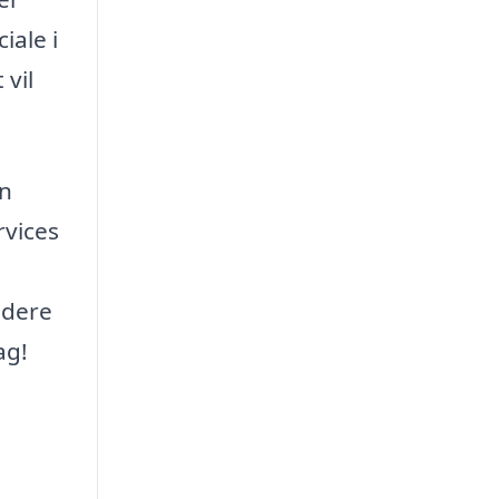
iale i
 vil
in
rvices
idere
ag!