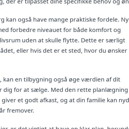
g, der er tilpasset dine specifikke behov og øn
rg kan også have mange praktiske fordele. N
med forbedre niveauet for både komfort og
vsrum uden at skulle flytte. Dette er særligt
rådet, eller hvis det er et sted, hvor du ønsker
 kan en tilbygning også øge værdien af dit
r dig for at sælge. Med den rette planlægning
 giver et godt afkast, og at din familie kan ny
år fremover.
er, er det vigtigt at have en klar plan, herund