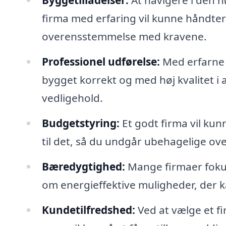
Byggetilladelser:
At navigere i den 
firma med erfaring vil kunne håndtere 
overensstemmelse med kravene.
Professionel udførelse:
Med erfarne h
bygget korrekt og med høj kvalitet i a
vedligehold.
Budgetstyring:
Et godt firma vil ku
til det, så du undgår ubehagelige ov
Bæredygtighed:
Mange firmaer fokus
om energieffektive muligheder, der k
Kundetilfredshed:
Ved at vælge et f