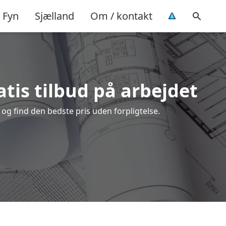
Fyn
Sjælland
Om / kontakt
tis tilbud på arbejdet
g find den bedste pris uden forpligtelse.