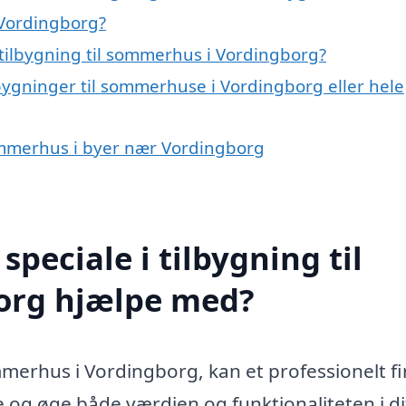
 Vordingborg?
tilbygning til sommerhus i Vordingborg?
lbygninger til sommerhuse i Vordingborg eller hele
 sommerhus i byer nær Vordingborg
peciale i tilbygning til
org hjælpe med?
ommerhus i Vordingborg, kan et professionelt f
 og øge både værdien og funktionaliteten i di