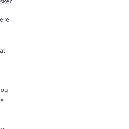
sker.
yere
 at
 og
de
er