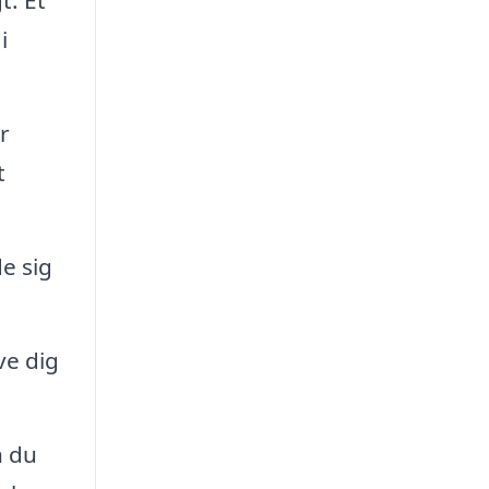
t. Et
i
r
t
e sig
ve dig
n du