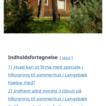
Indholdsfortegnelse
skjul
1)
Hvad kan et firma med speciale i
tilbygning til sommerhus i Langebæk
hjælpe med?
2)
Indhent altid mindst 3 tilbud på
tilbygning til sommerhus i Langebæk