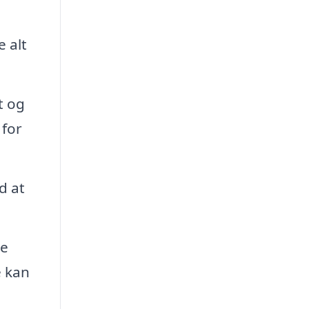
 alt
t og
 for
d at
de
e kan