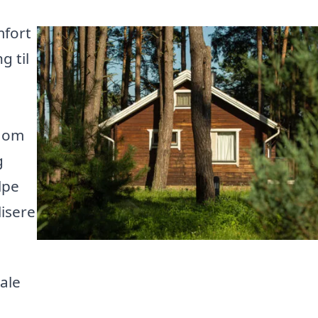
mfort
g til
t om
g
lpe
lisere
kale