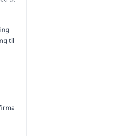
ing
g til
m
firma