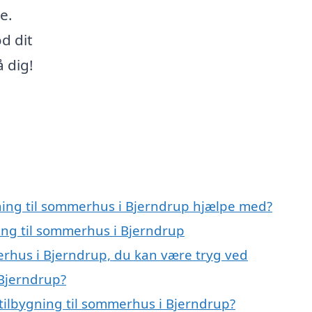
e.
d dit
 dig!
gning til sommerhus i Bjerndrup hjælpe med?
ning til sommerhus i Bjerndrup
erhus i Bjerndrup, du kan være tryg ved
 Bjerndrup?
tilbygning til sommerhus i Bjerndrup?