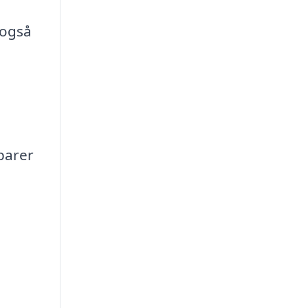
 også
sparer