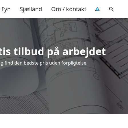
Fyn
Sjælland
Om / kontakt
is tilbud på arbejdet
 find den bedste pris uden forpligtelse.