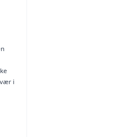
en
kke
vær i