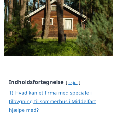
Indholdsfortegnelse
skjul
1)
Hvad kan et firma med speciale i
tilbygning til sommerhus i Middelfart
hjælpe med?