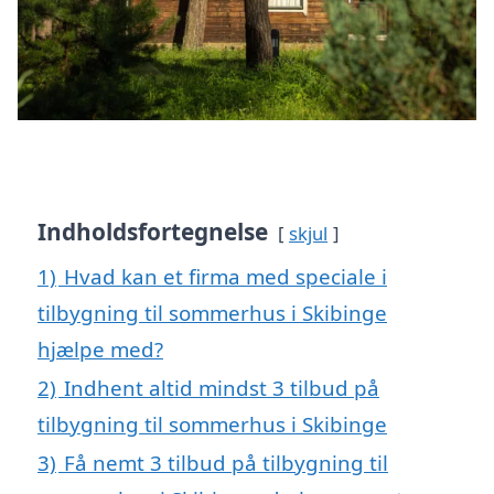
Indholdsfortegnelse
skjul
1)
Hvad kan et firma med speciale i
tilbygning til sommerhus i Skibinge
hjælpe med?
2)
Indhent altid mindst 3 tilbud på
tilbygning til sommerhus i Skibinge
3)
Få nemt 3 tilbud på tilbygning til