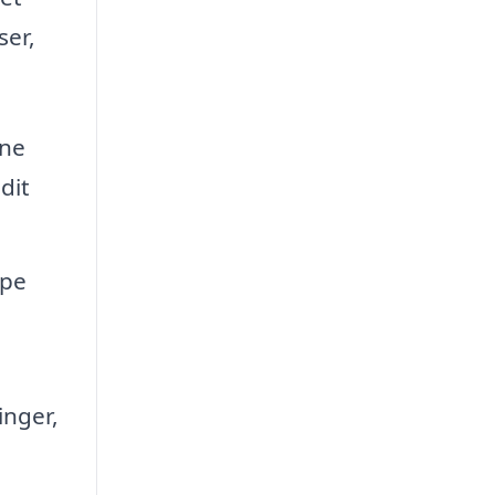
ser,
ine
dit
lpe
inger,