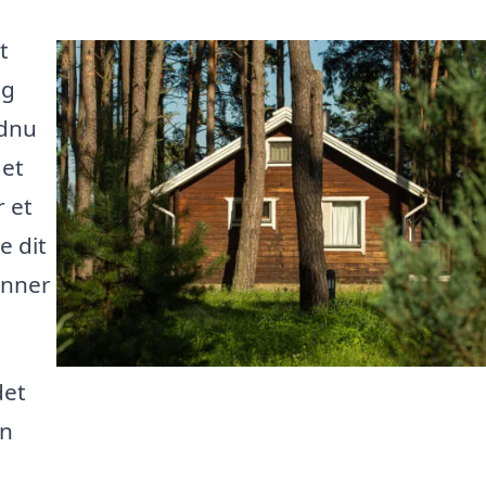
t
ng
ndnu
 et
r et
e dit
enner
det
in