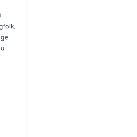
i
gfolk,
lge
du