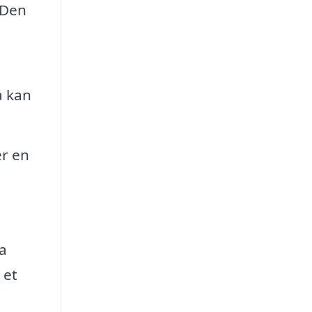
 Den
a kan
er en
ra
 et