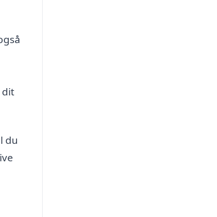
 også
dit
al du
ive