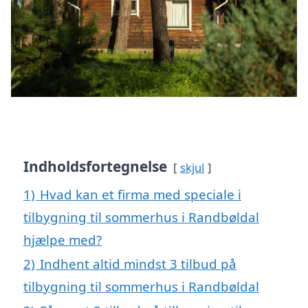
Indholdsfortegnelse
skjul
1)
Hvad kan et firma med speciale i
tilbygning til sommerhus i Randbøldal
hjælpe med?
2)
Indhent altid mindst 3 tilbud på
tilbygning til sommerhus i Randbøldal