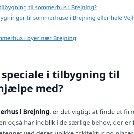
tilbygning til sommerhus i Brejning?
bygninger til sommerhuse i Brejning eller hele Vej
sommerhus i byer nær Brejning
peciale i tilbygning til
 hjælpe med?
erhus i Brejning
, er det vigtigt at finde et fir
men også har indblik i de særlige behov, der er 
gnet ved deres unikke arkitektur og placeri