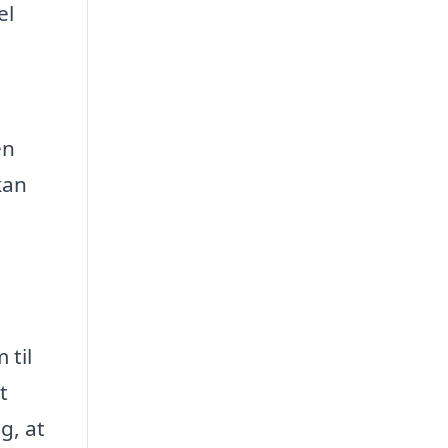
el
en
kan
 til
t
g, at