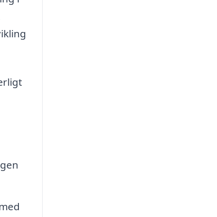
t
ikling
rligt
ngen
e med