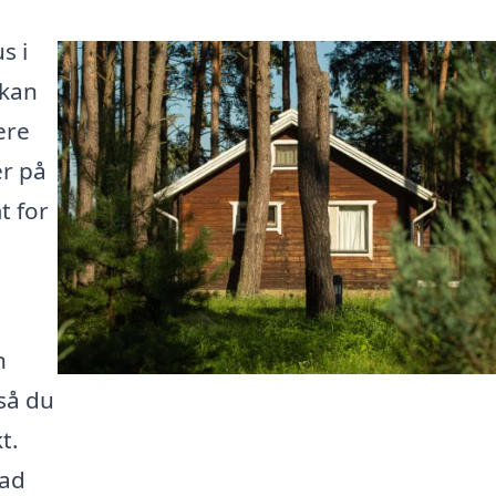
s i
 kan
ere
er på
t for
n
n
så du
t.
bad