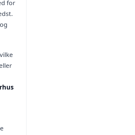
ed for
edst.
 og
vilke
eller
erhus
ge