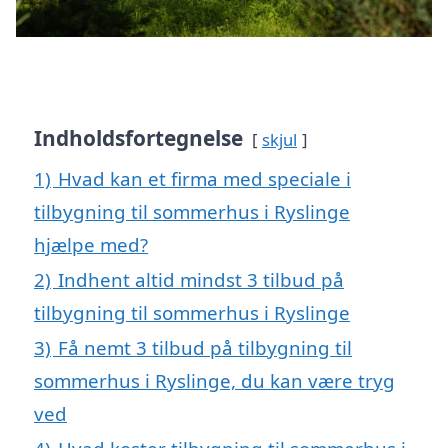
Indholdsfortegnelse
skjul
1)
Hvad kan et firma med speciale i
tilbygning til sommerhus i Ryslinge
hjælpe med?
2)
Indhent altid mindst 3 tilbud på
tilbygning til sommerhus i Ryslinge
3)
Få nemt 3 tilbud på tilbygning til
sommerhus i Ryslinge, du kan være tryg
ved