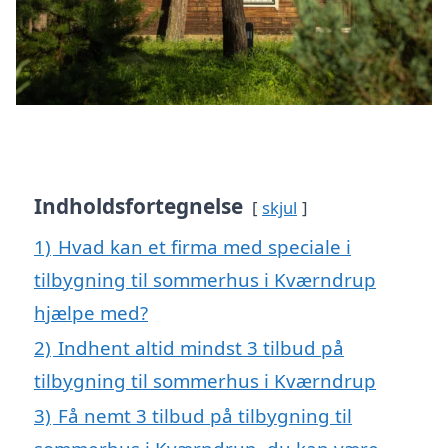
Indholdsfortegnelse
skjul
1)
Hvad kan et firma med speciale i
tilbygning til sommerhus i Kværndrup
hjælpe med?
2)
Indhent altid mindst 3 tilbud på
tilbygning til sommerhus i Kværndrup
3)
Få nemt 3 tilbud på tilbygning til