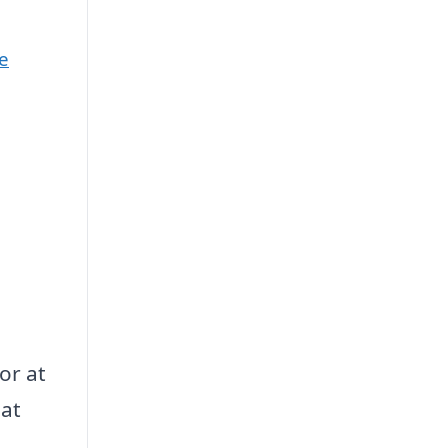
e
or at
 at