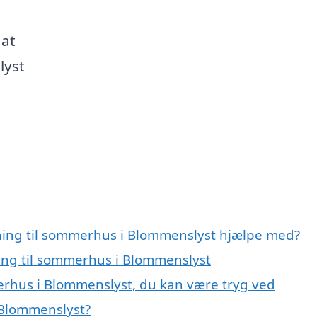
 at
lyst
gning til sommerhus i Blommenslyst hjælpe med?
ning til sommerhus i Blommenslyst
merhus i Blommenslyst, du kan være tryg ved
 Blommenslyst?