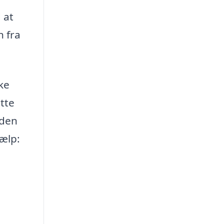
 at
 fra
ke
tte
 den
jælp: