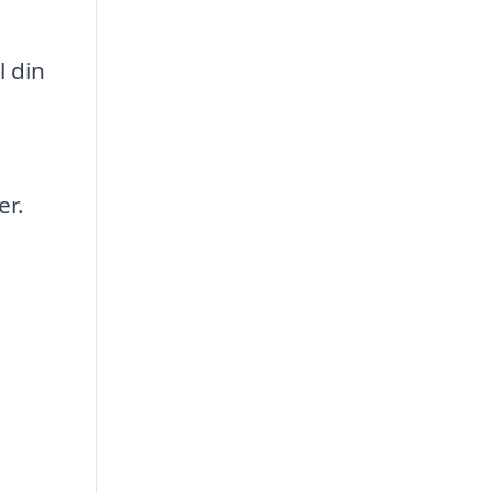
l din
er.