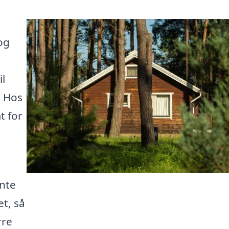
og
il
. Hos
t for
ente
et, så
rre