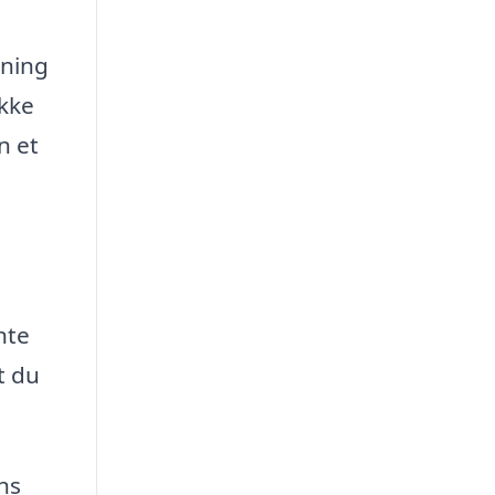
gning
ikke
n et
nte
t du
ns