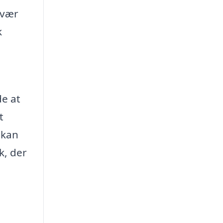
 vær
k
de at
t
 kan
k, der