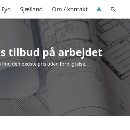
Fyn
Sjælland
Om / kontakt
is tilbud på arbejdet
 find den bedste pris uden forpligtelse.