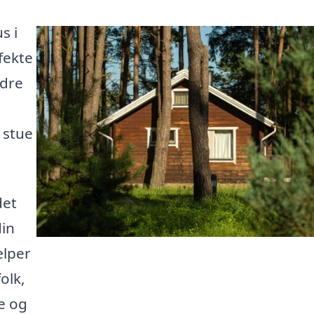
s i
fekte
edre
 stue
det
din
ælper
olk,
e og