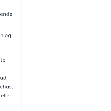
gende
en og
tte
bud
mehus,
eller