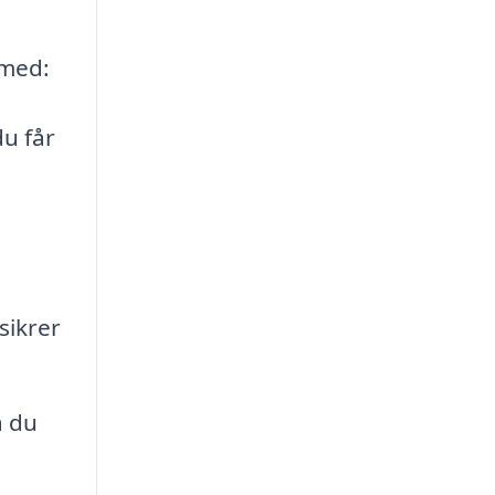
 med:
du får
sikrer
å du