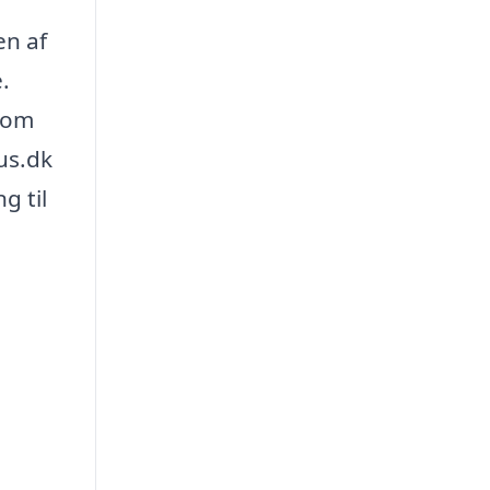
en af
.
 som
us.dk
g til