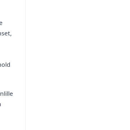
e
nset,
hold
lille
n