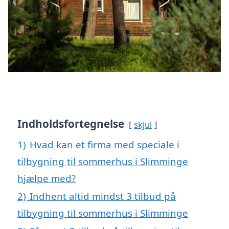
Indholdsfortegnelse
skjul
1)
Hvad kan et firma med speciale i
tilbygning til sommerhus i Slimminge
hjælpe med?
2)
Indhent altid mindst 3 tilbud på
tilbygning til sommerhus i Slimminge