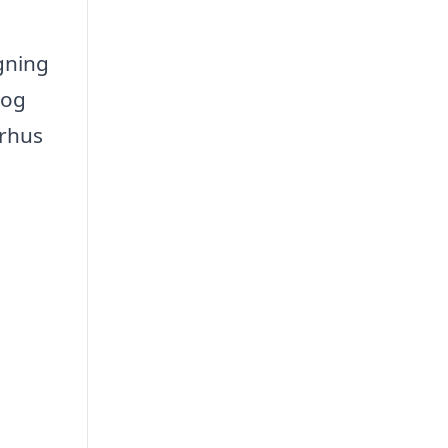
gning
 og
erhus