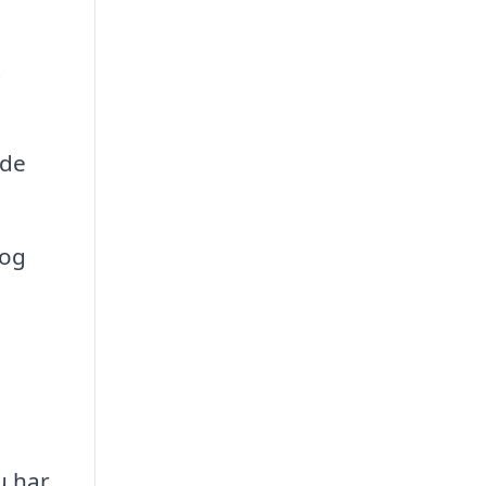
t
 de
 og
u har