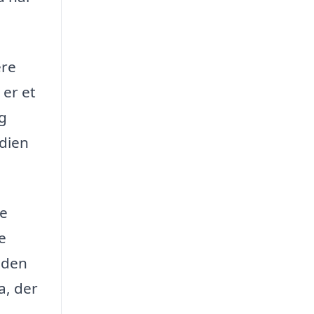
ere
 er et
ng
rdien
re
e
 den
a, der