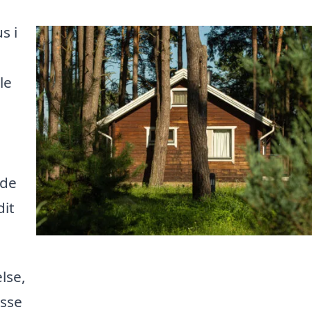
s i
le
nde
dit
lse,
asse