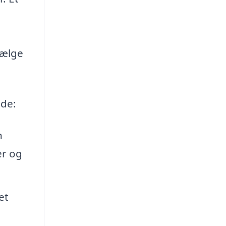
vælge
nde:
n
er og
et