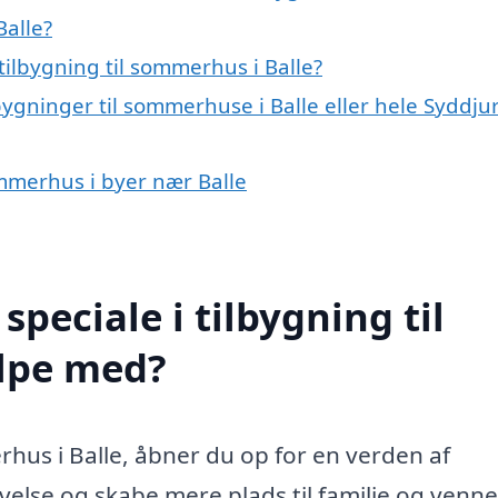
Balle?
ilbygning til sommerhus i Balle?
bygninger til sommerhuse i Balle eller hele Syddju
sommerhus i byer nær Balle
peciale i tilbygning til
lpe med?
rhus i Balle, åbner du op for en verden af
else og skabe mere plads til familie og venner