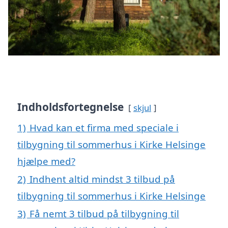
Indholdsfortegnelse
skjul
1)
Hvad kan et firma med speciale i
tilbygning til sommerhus i Kirke Helsinge
hjælpe med?
2)
Indhent altid mindst 3 tilbud på
tilbygning til sommerhus i Kirke Helsinge
3)
Få nemt 3 tilbud på tilbygning til