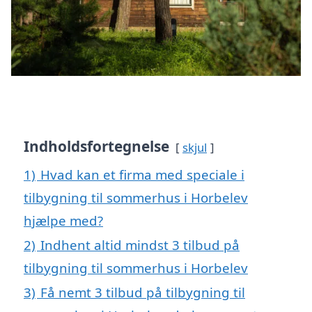
Indholdsfortegnelse
skjul
1)
Hvad kan et firma med speciale i
tilbygning til sommerhus i Horbelev
hjælpe med?
2)
Indhent altid mindst 3 tilbud på
tilbygning til sommerhus i Horbelev
3)
Få nemt 3 tilbud på tilbygning til