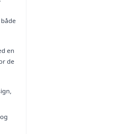
i både
ed en
or de
ign,
 og