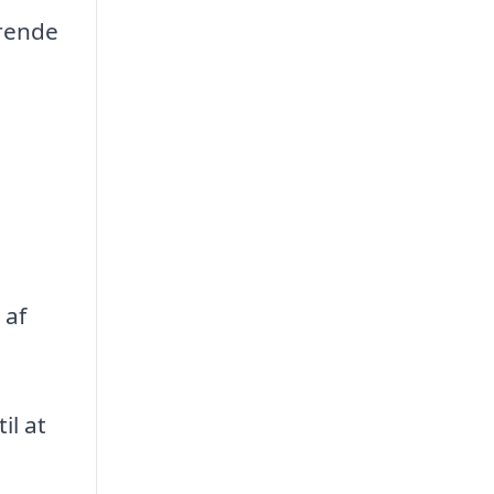
erende
 af
il at