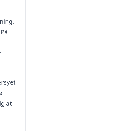
gning.
 På
r
ersyet
e
ig at