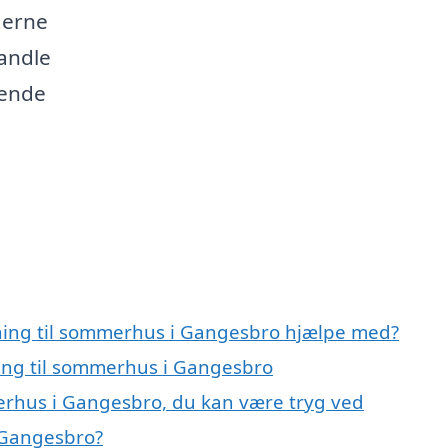
derne
vandle
dende
gning til sommerhus i Gangesbro hjælpe med?
ning til sommerhus i Gangesbro
merhus i Gangesbro, du kan være tryg ved
 Gangesbro?