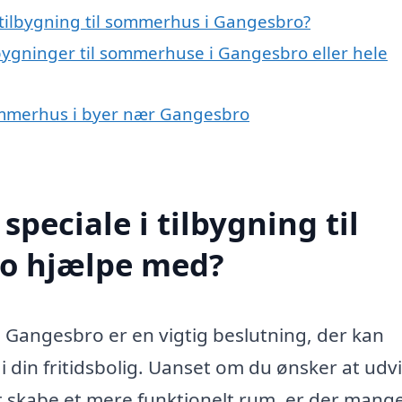
tilbygning til sommerhus i Gangesbro?
lbygninger til sommerhuse i Gangesbro eller hele
 sommerhus i byer nær Gangesbro
peciale i tilbygning til
o hjælpe med?
i Gangesbro er en vigtig beslutning, der kan
i din fritidsbolig. Uanset om du ønsker at udv
r at skabe et mere funktionelt rum, er der mang