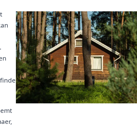
t
kan
.
 en
 finde
nemt
maer,