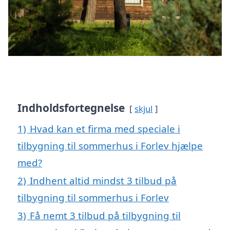
Indholdsfortegnelse
skjul
1)
Hvad kan et firma med speciale i
tilbygning til sommerhus i Forlev hjælpe
med?
2)
Indhent altid mindst 3 tilbud på
tilbygning til sommerhus i Forlev
3)
Få nemt 3 tilbud på tilbygning til