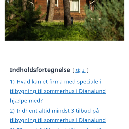
Indholdsfortegnelse
skjul
1)
Hvad kan et firma med speciale i
tilbygning til sommerhus i Dianalund
hjælpe med?
2)
Indhent altid mindst 3 tilbud på
tilbygning til sommerhus i Dianalund