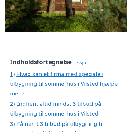
Indholdsfortegnelse
skjul
1)
Hvad kan et firma med speciale i
tilbygning til sommerhus i Vilsted hjælpe
med?
2)
Indhent altid mindst 3 tilbud på
tilbygning til sommerhus i Vilsted
3)
Få nemt 3 tilbud på tilbygning til