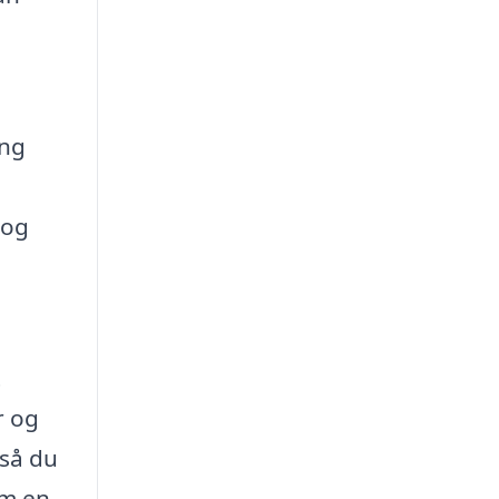
ing
 og
t
r og
 så du
om en