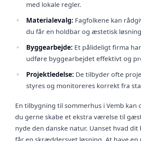
med lokale regler.
Materialevalg:
Fagfolkene kan rådgiv
du får en holdbar og æstetisk løsning
Byggearbejde:
Et pålideligt firma h
udføre byggearbejdet effektivt og pr
Projektledelse:
De tilbyder ofte proje
styres og monitoreres korrekt fra start
En tilbygning til sommerhus i Vemb kan og
du gerne skabe et ekstra værelse til gæst
nyde den danske natur. Uanset hvad dit b
får en skræddersyet løsning. At have en u