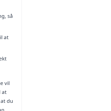
ng, så
l at
ekt
e vil
 at
 at du
an