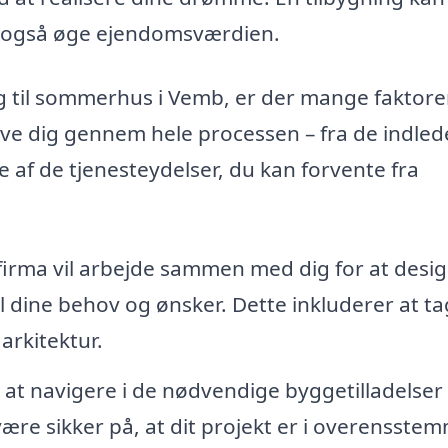
n også øge ejendomsværdien.
ng til sommerhus i Vemb, er der mange faktore
give dig gennem hele processen – fra de indle
le af de tjenesteydelser, du kan forvente fra
firma vil arbejde sammen med dig for at desi
il dine behov og ønsker. Dette inkluderer at t
arkitektur.
at navigere i de nødvendige byggetilladelser
ære sikker på, at dit projekt er i overensste