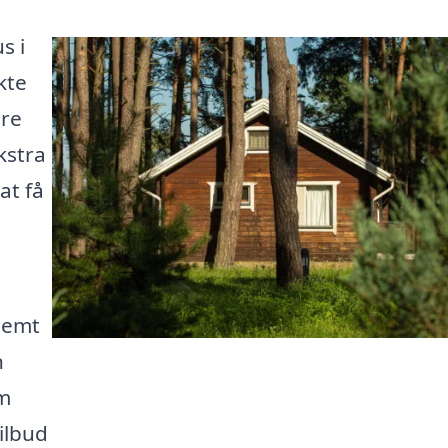
s i
kte
dre
kstra
at få
nemt
n
em
ilbud