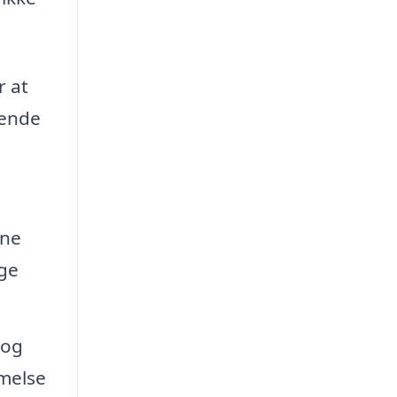
r at
dende
gne
age
 og
mmelse