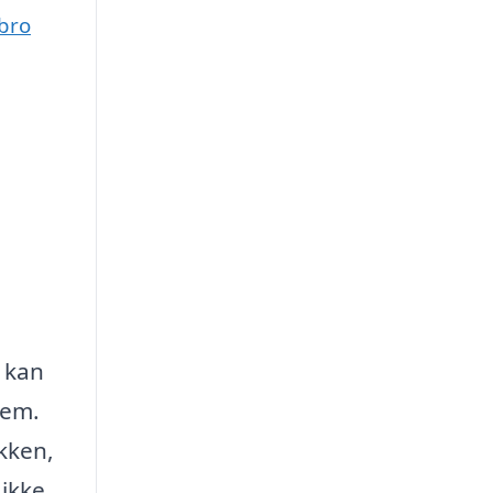
ebro
 kan
jem.
økken,
 ikke