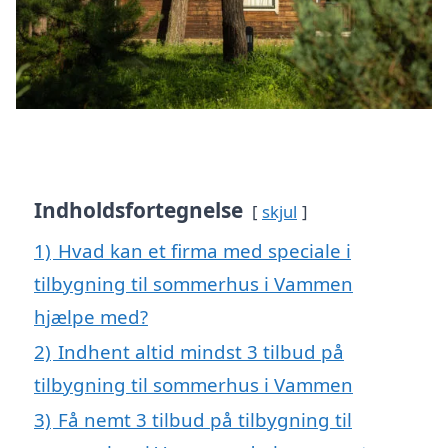
Indholdsfortegnelse
skjul
1)
Hvad kan et firma med speciale i
tilbygning til sommerhus i Vammen
hjælpe med?
2)
Indhent altid mindst 3 tilbud på
tilbygning til sommerhus i Vammen
3)
Få nemt 3 tilbud på tilbygning til