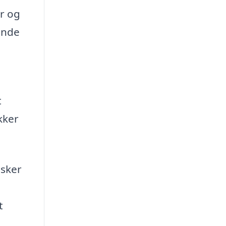
er og
inde
t
kker
sker
t