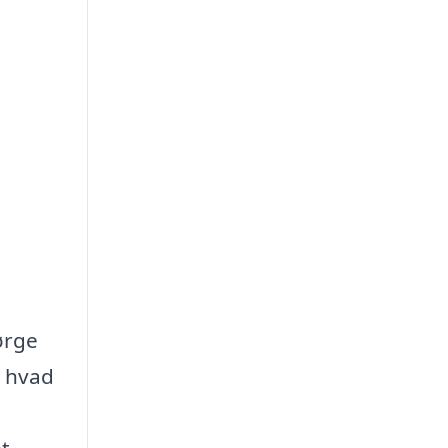
sørge
, hvad
t,