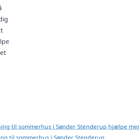
å
dig
t
ælpe
et
gning til sommerhus i Sønder Stenderup hjælpe me
ning til sommerhus i Sønder Stenderup