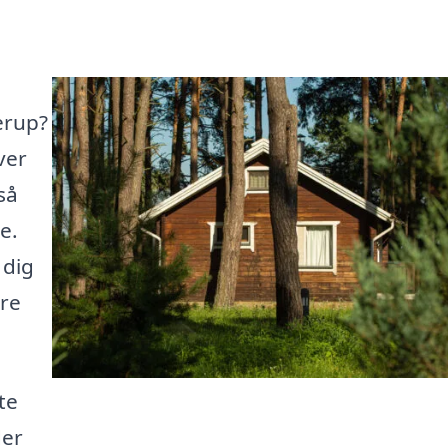
erup?
ver
så
e.
 dig
ere
te
der