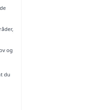
yde
råder,
hov og
t du