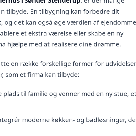
merhus i Sønder Stenderup
, er der mange
n tilbyde. En tilbygning kan forbedre dit
k, og det kan også øge værdien af ejendomme
blere et ekstra værelse eller skabe en ny
rma hjælpe med at realisere dine drømme.
tte en række forskellige former for udvidelse
r, som et firma kan tilbyde:
plads til familie og venner med en ny stue, e
ntegrér moderne køkken- og badløsninger, de