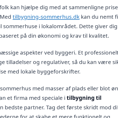
fagfolk kan hjælpe dig med at sammenligne pris
e. Med
tilbygning-sommerhus.dk
kan du nemt f
 til sommerhuse i lokalområdet. Dette giver dig
aseret på din økonomi og krav til kvalitet.
vmæssige aspekter ved byggeri. Et professionel
 tilladelser og regulativer, så du kan være si
lse med lokale byggeforskrifter.
ommerhus med masser af plads eller blot øn
an et firma med speciale i
tilbygning til
n bedste partner. Tag det første skridt mod di
derne for at skabe et mere funktionelt og