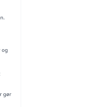
n.
r og
t
r gør