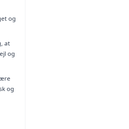
get og
, at
ejl og
være
sk og