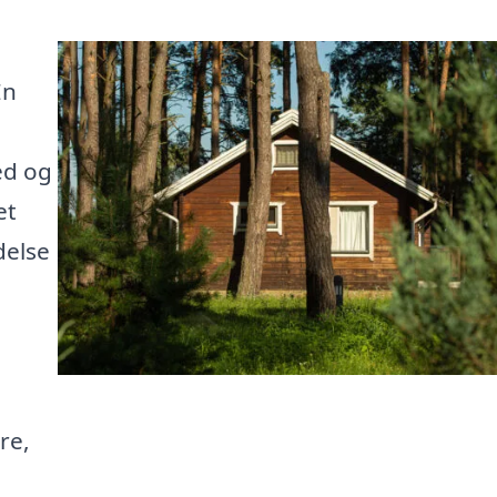
En
ed og
et
delse
re,