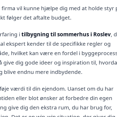
t firma vil kunne hjælpe dig med at holde styr 
kt følger det aftalte budget.
rfaring i
tilbygning til sommerhus i Roslev
, 
al ekspert kender til de specifikke regler og
åde, hvilket kan være en fordel i byggeproces
give dig gode ideer og inspiration til, hvord
d og blive endnu mere indbydende.
lføje værdi til din ejendom. Uanset om du har
iden eller blot ønsker at forbedre din egen
ing give dig den ekstra rum, du har brug for,
n. Det er en win-win situation, der giver dig