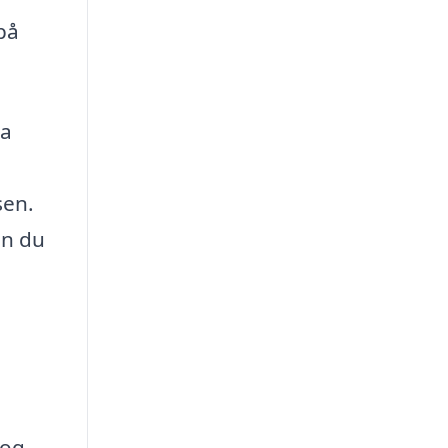
på
da
sen.
an du
 og