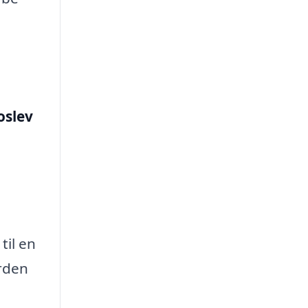
oslev
til en
orden