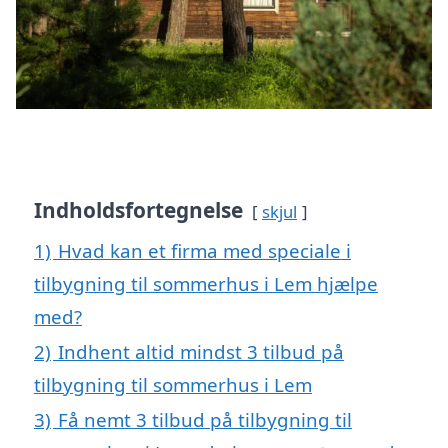
Indholdsfortegnelse
skjul
1)
Hvad kan et firma med speciale i
tilbygning til sommerhus i Lem hjælpe
med?
2)
Indhent altid mindst 3 tilbud på
tilbygning til sommerhus i Lem
3)
Få nemt 3 tilbud på tilbygning til