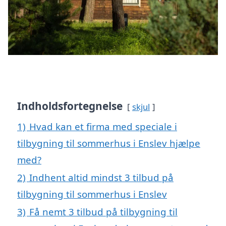
Indholdsfortegnelse
skjul
1)
Hvad kan et firma med speciale i
tilbygning til sommerhus i Enslev hjælpe
med?
2)
Indhent altid mindst 3 tilbud på
tilbygning til sommerhus i Enslev
3)
Få nemt 3 tilbud på tilbygning til