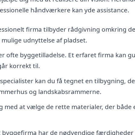
fessionelle håndværkere kan yde assistance.
essionelt firma tilbyder rådgivning omkring d
t mulige udnyttelse af pladset.
r ofte byggetilladelse. Et erfaret firma kan g
år korrekt til.
pecialister kan du få tegnet en tilbygning, de
sommerhus og landskabsrammerne.
g med at vælge de rette materialer, der både 
byggefirma har de nødvendige færdigheder t