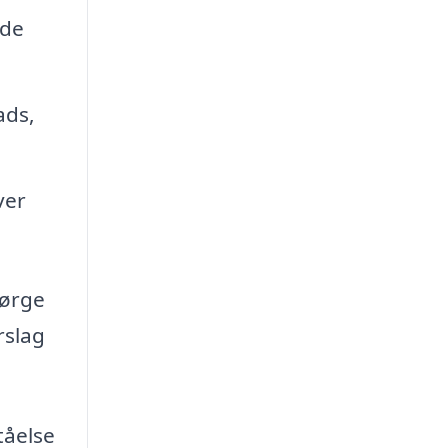
nde
ads,
ver
sørge
rslag
.
tåelse