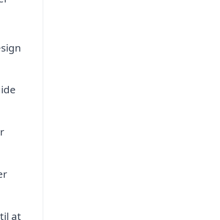
esign
uide
r
er
il at