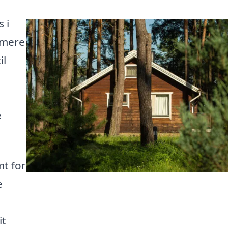
 i
imere
il
e
t for
e
it