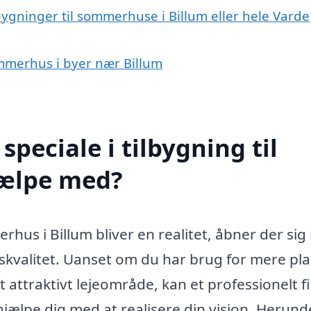
bygninger til sommerhuse i Billum eller hele Varde
sommerhus i byer nær Billum
peciale i tilbygning til
jælpe med?
us i Billum bliver en realitet, åbner der sig
skvalitet. Uanset om du har brug for mere plad
et attraktivt lejeområde, kan et professionelt 
hjælpe dig med at realisere din vision. Herund