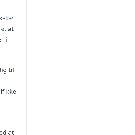
skabe
e, at
r i
g til
ifikke
ed at