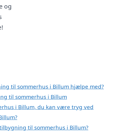
ie og
s
e!
ning til sommerhus i Billum hjælpe med?
ing til sommerhus i Billum
erhus i Billum, du kan være tryg ved
Billum?
ilbygning til sommerhus i Billum?