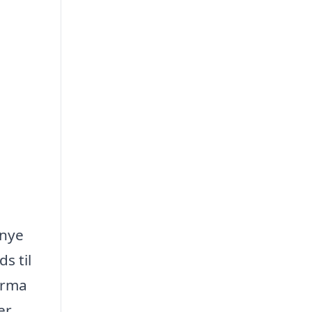
 nye
s til
firma
er