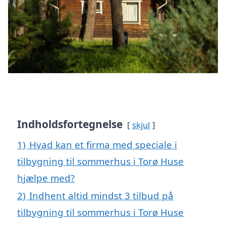
Indholdsfortegnelse
skjul
1)
Hvad kan et firma med speciale i
tilbygning til sommerhus i Torø Huse
hjælpe med?
2)
Indhent altid mindst 3 tilbud på
tilbygning til sommerhus i Torø Huse