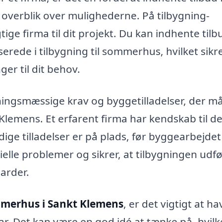
t overblik over mulighederne. På tilbygning-
ge firma til dit projekt. Du kan indhente tilb
erede i tilbygning til sommerhus, hvilket sikre
ger til dit behov.
vningsmæssige krav og byggetilladelser, der m
Klemens. Et erfarent firma har kendskab til d
dige tilladelser er på plads, før byggearbejdet
elle problemer og sikrer, at tilbygningen udfø
arder.
ommerhus i Sankt Klemens
, er det vigtigt at h
r. Det kan være en god idé at tænke på, hvilke