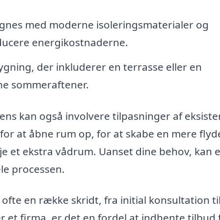
gnes med moderne isoleringsmaterialer og
educere energikostnaderne.
ygning, der inkluderer en terrasse eller en
nne sommeraftener.
ens kan også involvere tilpasninger af eksist
 for at åbne rum op, for at skabe en mere fly
øje et ekstra vådrum. Uanset dine behov, kan e
le processen.
fte en række skridt, fra initial konsultation ti
 et firma, er det en fordel at indhente tilbud 