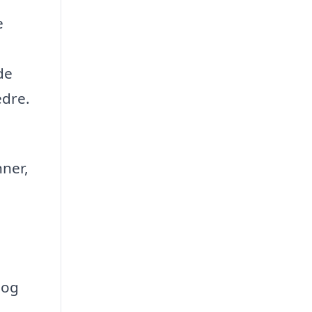
e
de
edre.
nner,
 og