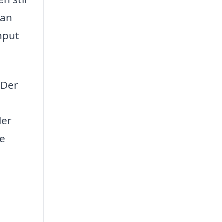
kan
nput
 Der
ler
de