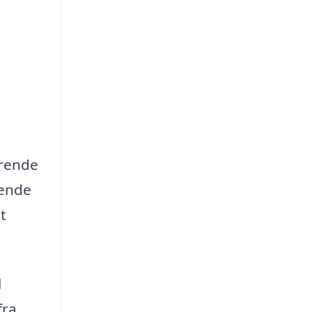
erende
dende
t
l
fra