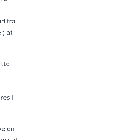
ud fra
r, at
åtte
e
res i
ave en
n stil