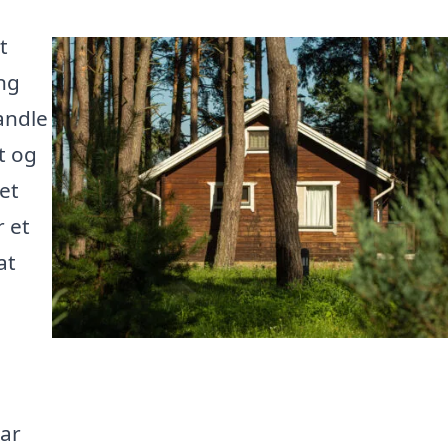
t
ng
andle
t og
et
r et
at
har