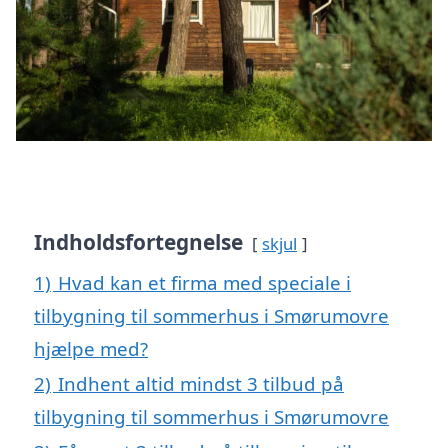
Indholdsfortegnelse
skjul
1)
Hvad kan et firma med speciale i
tilbygning til sommerhus i Smørumovre
hjælpe med?
2)
Indhent altid mindst 3 tilbud på
tilbygning til sommerhus i Smørumovre