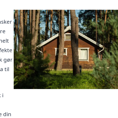
nsker
ere
helt
fekte
k gør
 til
 i
e din