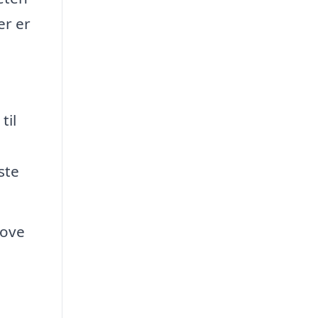
er er
til
ste
love