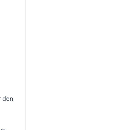
r den
in