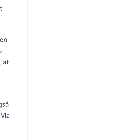
t
 en
e
, at
gså
 Via