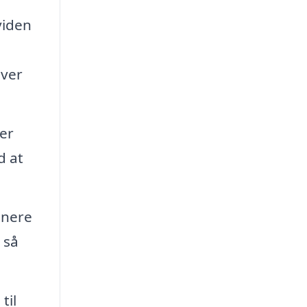
viden
iver
er
d at
inere
 så
til