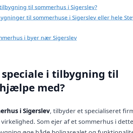
ilbygning til sommerhus i Sigerslev?
bygninger til sommerhuse i Sigerslev eller hele St
sommerhus i byer nær Sigerslev
peciale i tilbygning til
 hjælpe med?
erhus i Sigerslev
, tilbyder et specialiseret fir
 virkelighed. Som ejer af et sommerhus i dett
ygning øge både boligarealet og funktionalit