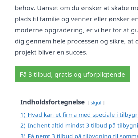
behov. Uanset om du ønsker at skabe m
plads til familie og venner eller ønsker e
moderne opgradering, er vi her for at g
dig gennem hele processen og sikre, at d
projekt bliver en succes.
Få 3 tilbud, gratis og uforpligtende
Indholdsfortegnelse
skjul
1)
Hvad kan et firma med speciale i tilby
2)
Indhent altid mindst 3 tilbud på tilbyg
3)
Få nemt 3 tilbud på tilbygning til som