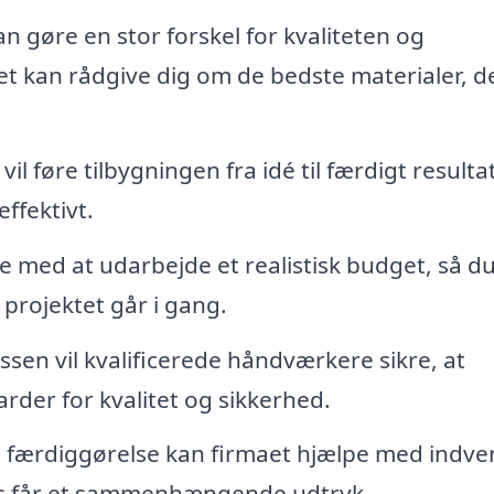
n gøre en stor forskel for kvaliteten og
t kan rådgive dig om de bedste materialer, d
il føre tilbygningen fra idé til færdigt resulta
effektivt.
pe med at udarbejde et realistisk budget, så d
projektet går i gang.
en vil kvalificerede håndværkere sikre, at
arder for kvalitet og sikkerhed.
s færdiggørelse kan firmaet hjælpe med indve
us får et sammenhængende udtryk.