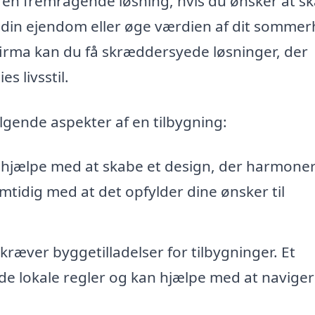
e en fremragende løsning, hvis du ønsker at s
f din ejendom eller øge værdien af dit sommer
firma kan du få skræddersyede løsninger, der
s livsstil.
lgende aspekter af en tilbygning:
 hjælpe med at skabe et design, der harmone
idig med at det opfylder dine ønsker til
ver byggetilladelser for tilbygninger. Et
de lokale regler og kan hjælpe med at navige