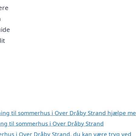
ere
n
uide
it
gning til sommerhus i Over Dråby Strand hjælpe m
ning til sommerhus i Over Dråby Strand
merhus i Over Dråby Strand, du kan være tryg ved