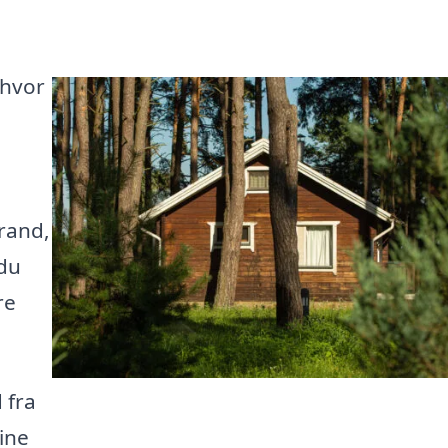
 hvor
rand,
 du
re
 fra
ine