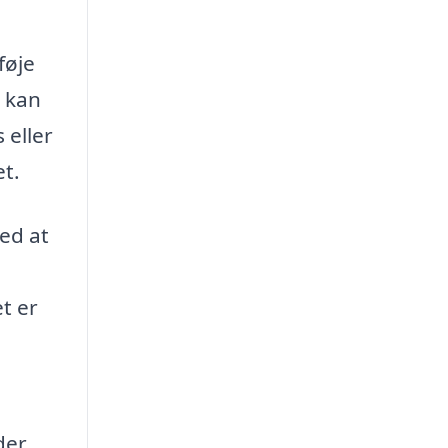
føje
u kan
 eller
et.
Ved at
t er
der