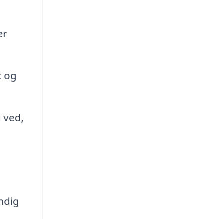
er
t og
u ved,
ndig