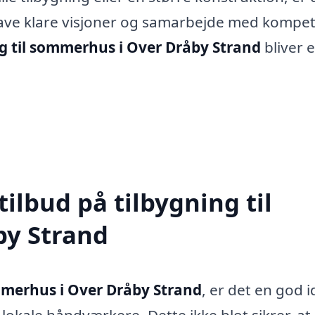
ave klare visjoner og samarbejde med kompe
ng til sommerhus i Over Dråby Strand
bliver 
tilbud på tilbygning til
by Strand
ommerhus i Over Dråby Strand
, er det en god i
 lokale håndværkere. Dette ikke blot sikrer, at