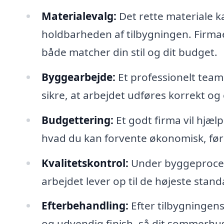
Materialevalg:
Det rette materiale ka
holdbarheden af tilbygningen. Firmae
både matcher din stil og dit budget.
Byggearbejde:
Et professionelt team v
sikre, at arbejdet udføres korrekt og 
Budgettering:
Et godt firma vil hjæl
hvad du kan forvente økonomisk, før 
Kvalitetskontrol:
Under byggeprocess
arbejdet lever op til de højeste stand
Efterbehandling:
Efter tilbygningen
og udvendig finish, så dit sommerh