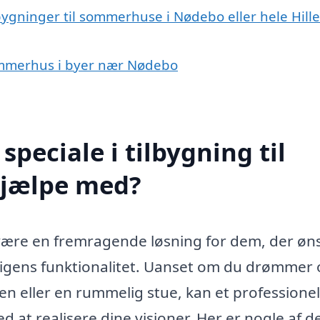
lbygninger til sommerhuse i Nødebo eller hele Hill
 sommerhus i byer nær Nødebo
peciale i tilbygning til
jælpe med?
være en fremragende løsning for dem, der øn
oligens funktionalitet. Uanset om du drømmer
n eller en rummelig stue, kan et professionel
d at realisere dine visioner. Her er nogle af d