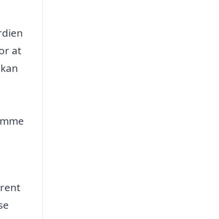
rdien
or at
 kan
rømme
arent
se