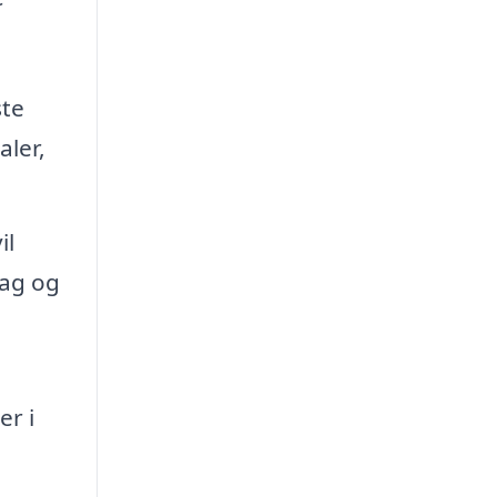
ste
aler,
il
mag og
er i