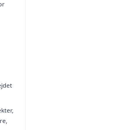
or
ejdet
kter,
re,