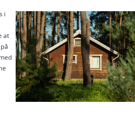
 i
 at
 på
 med
ine