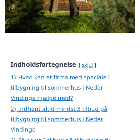
Indholdsfortegnelse
skjul
1)
Hvad kan et firma med speciale i
tilbygning til sommerhus i Neder
Vindinge hjælpe med?
2)
Indhent altid mindst 3 tilbud på
tilbygning til sommerhus i Neder
Vindinge