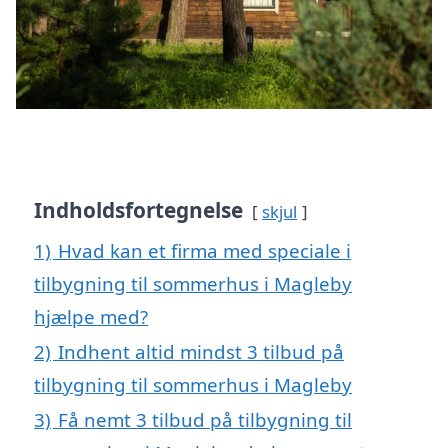
Indholdsfortegnelse
skjul
1)
Hvad kan et firma med speciale i
tilbygning til sommerhus i Magleby
hjælpe med?
2)
Indhent altid mindst 3 tilbud på
tilbygning til sommerhus i Magleby
3)
Få nemt 3 tilbud på tilbygning til