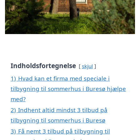
Indholdsfortegnelse
skjul
1)
Hvad kan et firma med speciale i
tilbygning til sommerhus i Buresø hjælpe
med?
2)
Indhent altid mindst 3 tilbud på
tilbygning til sommerhus i Buresø
3)
Få nemt 3 tilbud på tilbygning til