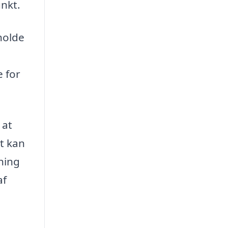
nkt.
holde
 for
 at
mt kan
ning
af