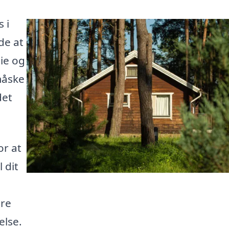
 i
de at
lie og
måske
det
or at
 dit
ere
lse.