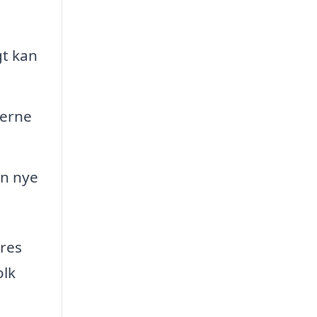
gt kan
gerne
en nye
eres
olk