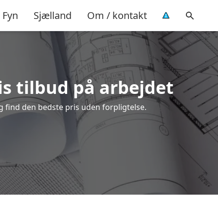
Fyn
Sjælland
Om / kontakt
is tilbud på arbejdet
 find den bedste pris uden forpligtelse.