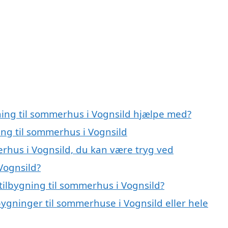
ning til sommerhus i Vognsild hjælpe med?
ing til sommerhus i Vognsild
erhus i Vognsild, du kan være tryg ved
Vognsild?
tilbygning til sommerhus i Vognsild?
bygninger til sommerhuse i Vognsild eller hele