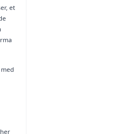
er, et
de
n
firma
r med
cher