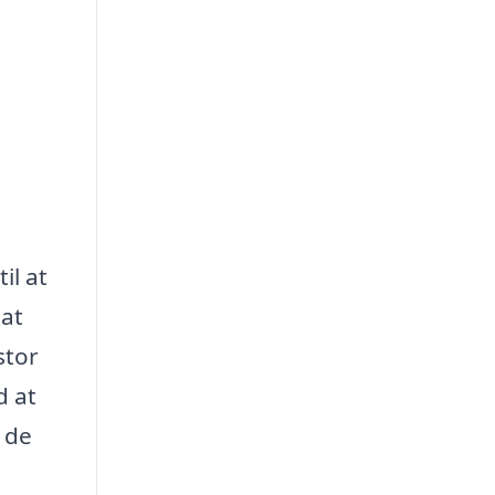
til at
 at
stor
d at
 de