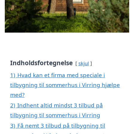
Indholdsfortegnelse
skjul
1)
Hvad kan et firma med speciale i
tilbygning til sommerhus i Virring hjælpe
med?
2)
Indhent altid mindst 3 tilbud på
tilbygning til sommerhus i Virring
3)
Få nemt 3 tilbud på tilbygning til