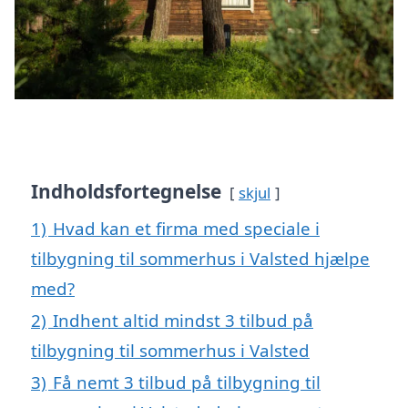
Indholdsfortegnelse
skjul
1)
Hvad kan et firma med speciale i
tilbygning til sommerhus i Valsted hjælpe
med?
2)
Indhent altid mindst 3 tilbud på
tilbygning til sommerhus i Valsted
3)
Få nemt 3 tilbud på tilbygning til