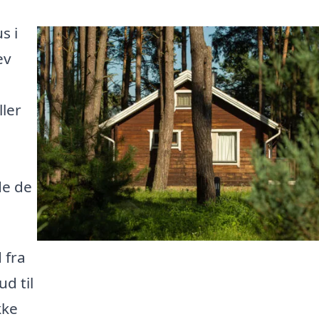
s i
ev
ller
de de
 fra
ud til
kke