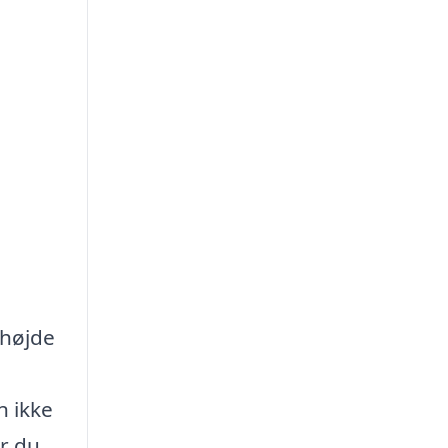
 højde
n ikke
år du