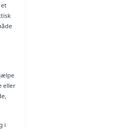
l et
tisk
 både
jælpe
 eller
de,
g i