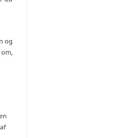
an og
e om,
gen
af