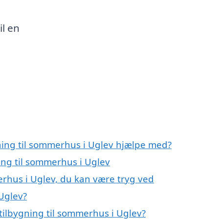
il en
gning til sommerhus i Uglev hjælpe med?
ning til sommerhus i Uglev
erhus i Uglev, du kan være tryg ved
Uglev?
tilbygning til sommerhus i Uglev?