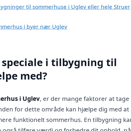
bygninger til sommerhuse i Uglev eller hele Struer
sommerhus i byer nær Uglev
peciale i tilbygning til
ælpe med?
merhus i Uglev
, er der mange faktorer at tage
 inden for dette område kan hjælpe dig med at
ere funktionelt sommerhus. En tilbygning ka
n også tilføre værdi og forbedre dit ophold, n