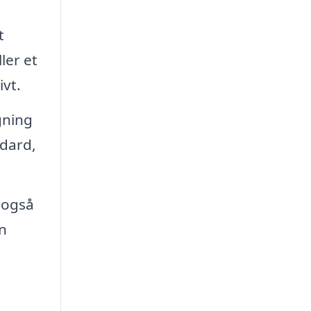
t
ler et
ivt.
gning
ndard,
 også
n