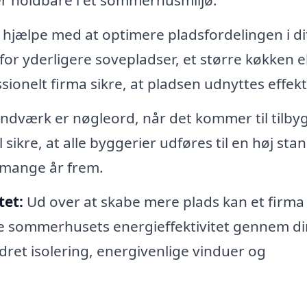
er holdbare i et sommerhusmiljø.
 hjælpe med at optimere pladsfordelingen i di
 yderligere sovepladser, et større køkken el
sionelt firma sikre, at pladsen udnyttes effekt
ndværk er nøgleord, når det kommer til tilby
l sikre, at alle byggerier udføres til en høj sta
i mange år frem.
tet:
Ud over at skabe mere plads kan et firma
e sommerhusets energieffektivitet gennem di
dret isolering, energivenlige vinduer og