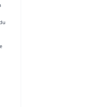
n
 du
e