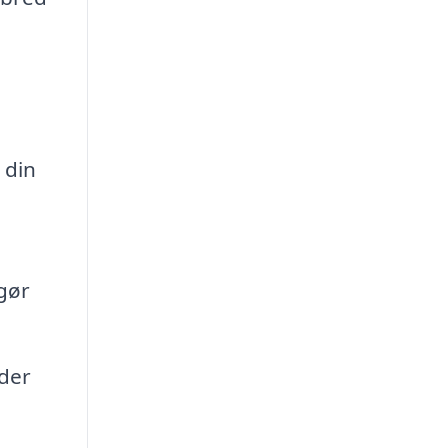
 din
 gør
 der