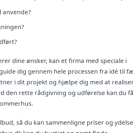
il anvende?
gningen?
dført?
rer dine ønsker, kan et firma med speciale i
guide dig gennem hele processen fra idé til f
ner i dit projekt og hjælpe dig med at realise
d den rette rådgivning og udførelse kan du f
 sommerhus.
 tilbud, så du kan sammenligne priser og ydelse
erhus.dk kan du hurtigt og nemt finde