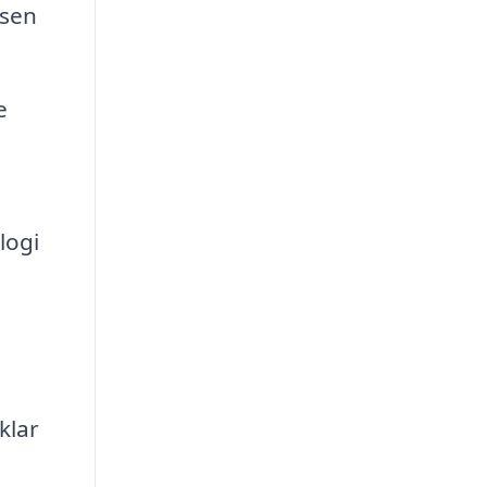
ssen
e
logi
klar