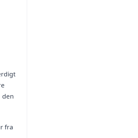
ærdigt
re
å den
r fra