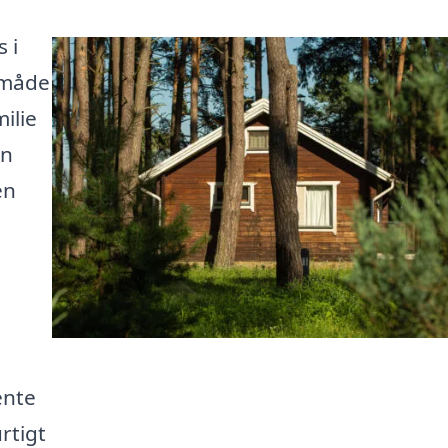
 i
 måde
milie
en
en
t
ente
rtigt