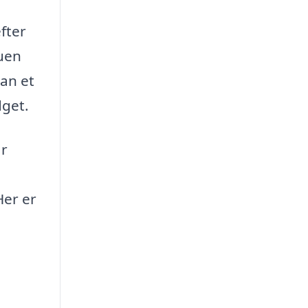
efter
tuen
an et
dget.
ar
Her er