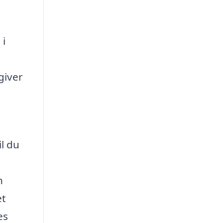
 i
e
giver
il du
n
et
es