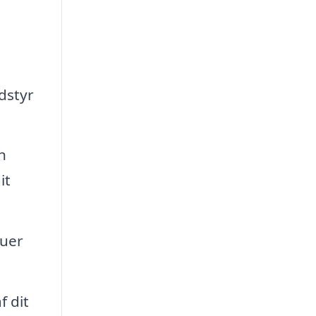
e
dstyr
n
it
duer
 dit