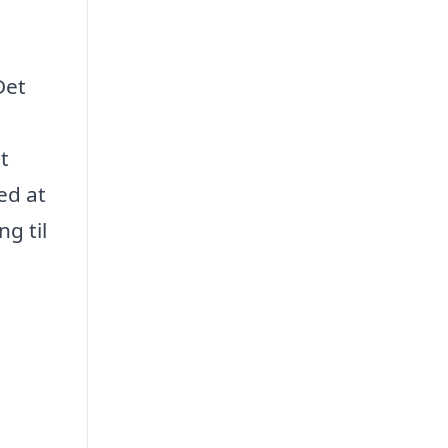
Det
t
ed at
ng til