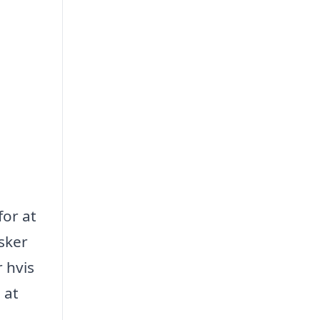
for at
nsker
 hvis
 at