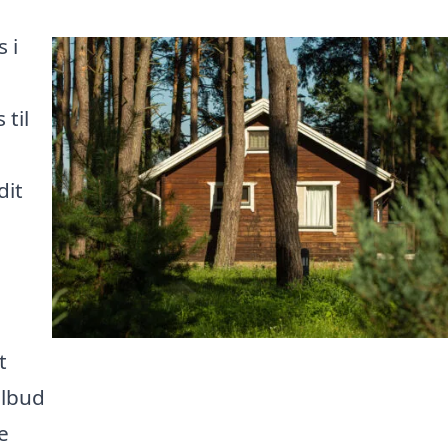
 i
 til
dit
t
ilbud
e