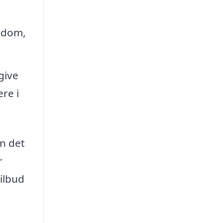
endom,
give
re i
n det
r
tilbud