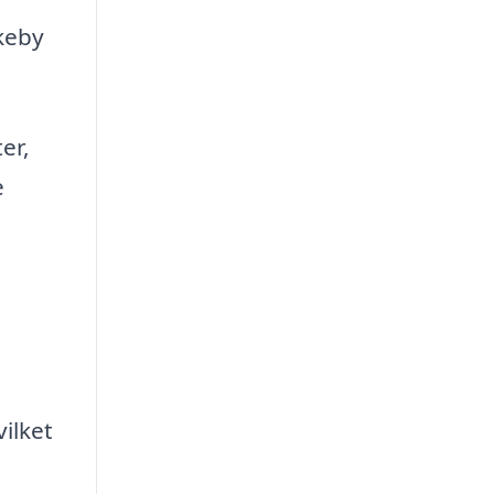
keby
er,
e
ilket