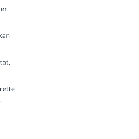
 er
 kan
tat,
rette
.