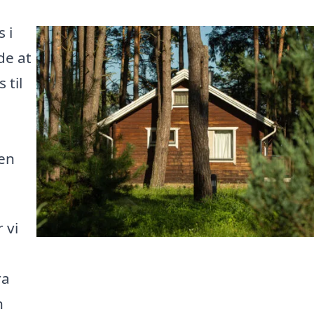
 i
de at
 til
en
 vi
ra
n