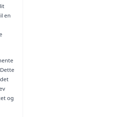
it
il en
e
hente
 Dette
 det
lev
tet og