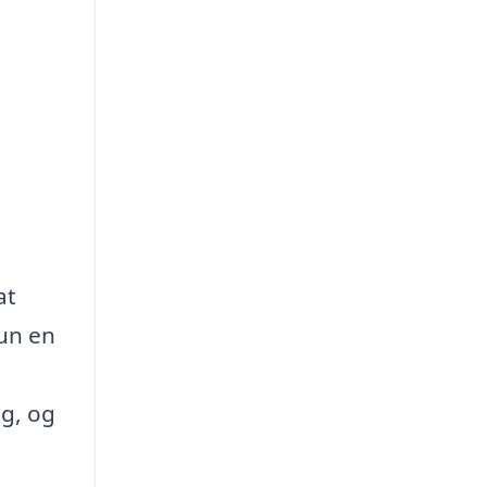
at
kun en
ng, og