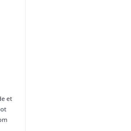
de et
lot
 om