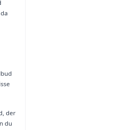
d
 da
lbud
isse
d, der
an du