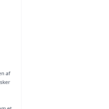
en af
nsker
om et