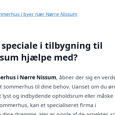
 sommerhus i byer nær Nørre Nissum
peciale i tilbygning til
ssum hjælpe med?
merhus i Nørre Nissum
, åbner der sig en verd
dit sommerhus til dine behov. Uanset om du ø
be et lyst og indbydende opholdsrum eller måske
 sommerhus, kan et specialiseret firma i
e dine drømme. Her er nogle af de aspekter, s