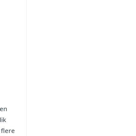
 en
lik
 flere