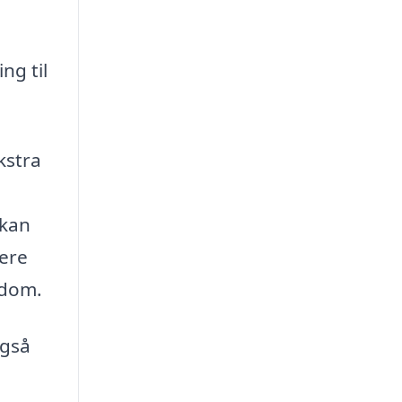
ng til
kstra
 kan
mere
ndom.
også