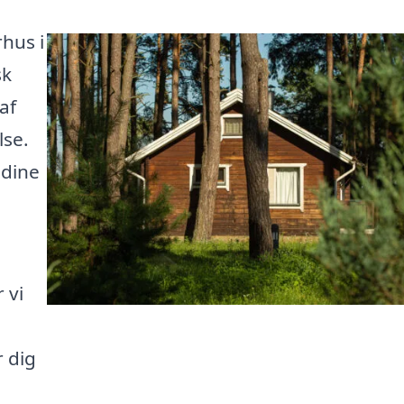
rhus i
sk
af
lse.
 dine
 vi
r dig