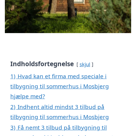
Indholdsfortegnelse
skjul
1)
Hvad kan et firma med speciale i
tilbygning til sommerhus i Mosbjerg
hjælpe med?
2)
Indhent altid mindst 3 tilbud på
tilbygning til sommerhus i Mosbjerg
3)
Få nemt 3 tilbud på tilbygning til