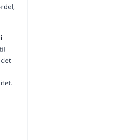
rdel,
i
il
 det
itet.