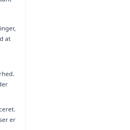
inger,
d at
arhed.
der
ceret.
ser er