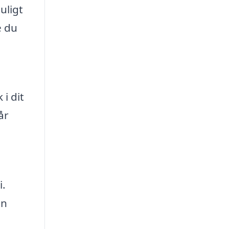
uligt
e du
i dit
år
i.
an