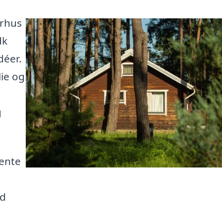
erhus
dk
déer.
ie og
g
hente
ed