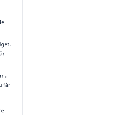
de,
dget.
år
rma
u får
re