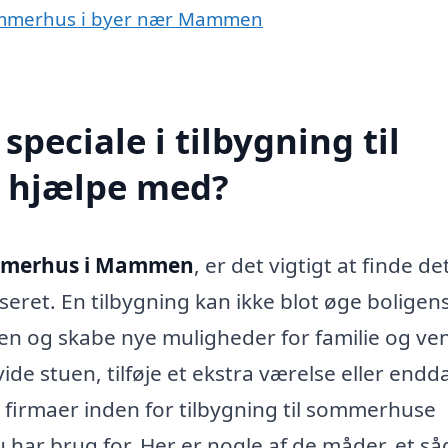
l sommerhus i byer nær Mammen
peciale i tilbygning til
hjælpe med?
sommerhus i Mammen
, er det vigtigt at finde de
iseret. En tilbygning kan ikke blot øge boligen
ten og skabe nye muligheder for familie og ve
ide stuen, tilføje et ekstra værelse eller endd
 firmaer inden for tilbygning til sommerhuse
u har brug for. Her er nogle af de måder, et s