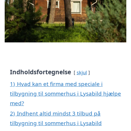
Indholdsfortegnelse
skjul
1)
Hvad kan et firma med speciale i
tilbygning til sommerhus i Lysabild hjælpe
med?
2)
Indhent altid mindst 3 tilbud på
tilbygning til sommerhus i Lysabild