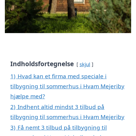
Indholdsfortegnelse
skjul
1)
Hvad kan et firma med speciale i
tilbygning til sommerhus i Hvam Mejeriby
hjælpe med?
2)
Indhent altid mindst 3 tilbud på
tilbygning til sommerhus i Hvam Mejeriby
3)
Få nemt 3 tilbud på tilbygning til