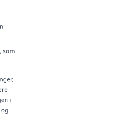
an
, som
nger,
ere
eri i
 og