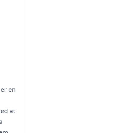
 er en
ed at
a
nem