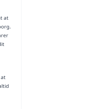
t at
borg.
arer
it
 at
ltid