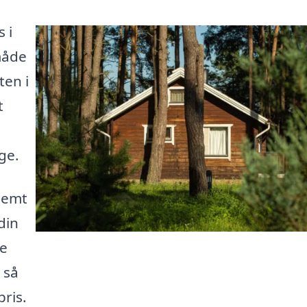
 i
måde
ten i
t
ge.
nemt
din
te
 så
pris.