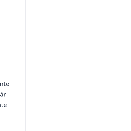
ente
får
nte