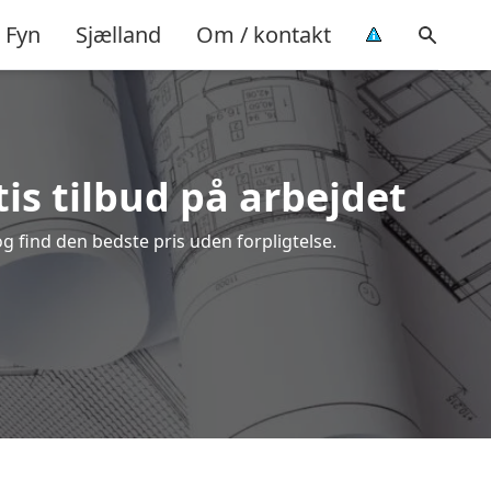
Fyn
Sjælland
Om / kontakt
is tilbud på arbejdet
 find den bedste pris uden forpligtelse.